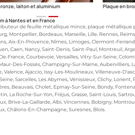
ue en bronze, laiton et aluminium
Profilé e
um à Nantes et en France
ributeur de feuille métallique mince, plaque métallique 
rg, Montpellier, Bordeaux, Marseille, Lille, Rennes, Reims
Mans, Aix-En-Provence, Nîmes, Limoges, Clermont-Ferrand
n, Caen, Nancy, Saint-Denis, Saint-Paul, Montreuil, Arg
rt-De-France, Courbevoie, Versailles, Vitry-Sur-Seine, Col
t-Maur-Des-Fossés, Champigny-Sur-Marne, Aubervilliers, L
, Valence, Ajaccio, Issy-Les-Moulineaux, Villeneuve-D'asc
ine, Sarcelles, Les Abymes, Vénissieux, Clichy, Lorient, 
yères, Beauvais, Cholet, Epinay-Sur-Seine, Bondy, Fonten
tin, La Roche-Sur-Yon, Fréjus, Grasse, Saint-Louis, Sartrou
eaux, Brive-La-Gaillarde, Albi, Vincennes, Bobigny, Montr
ux, Châlons-En-Champagne, Suresnes, Blois.
Demandez un devis
pide pour une pièce en fonderie ? Remplissez ce formula