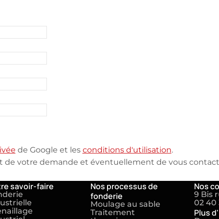
ivée
de Google et les
conditions d'utilisation
.
nt de votre demande et éventuellement de vous contacte
re savoir-faire
Nos processus de
Nos c
nderie
9 Bis 
fonderie
ustrielle
02 40 
Moulage au sable
naillage
Plus d
Traitement