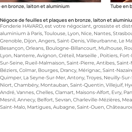
Tube en bronze, laiton et aluminium
Plaq
Négoce de feuilles et plaques en bronze, laiton et alumini
Fonderie HAVARD, est votre négociant, grossiste et dist
aluminium à Paris, Toulouse, Lyon, Nice, Nantes, Strasbou
Grenoble, Dijon, Angers, Saint-Denis, Villeurbanne, Le 
Besançon, Orleans, Boulogne-Billancourt, Mulhouse, Roue
Lyon, Nanterre, Avignon, Créteil, Marseille , Poitiers, Fo
Sur-Seine, Rueil-Malmaison, Saint-Pierre, Antibes, Sain
Béziers, Colmar, Bourges, Drancy, Mérignac, Saint-Nazaire
Quimper, La Seyne-Sur-Mer, Antony, Troyes, Neuilly-Sur-Se
Niort, Chambéry, Montauban, Saint-Quentin, Villejuif, H
André, Vannes, Chelles, Clamart, Maisons-Alfort, Evry, Pan
Mesnil, Annecy, Belfort, Sevran, Charleville-Mézières, M
Saint-Malo, Martigues, Aubagne, Saint-Ouen, Châteauro
Besoin d'un devis ra