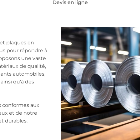
Devis en ligne
 HAVARD
Notre expertise
Secteurs d’activité
D
nium
e, laiton, cuivre, fonte et aluminium
 et plaques en
çus pour répondre à
proposons une vaste
atériaux de qualité,
sants automobiles,
ainsi qu'à des
ts conformes aux
aux et de notre
t durables.