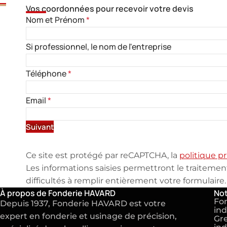
Vos coordonnées pour recevoir votre devis
Nom et Prénom
*
Si professionnel, le nom de l'entreprise
Téléphone
*
Email
*
Suivant
Ce site est protégé par reCAPTCHA, la
politique pr
Les informations saisies permettront le traiteme
difficultés à remplir entièrement votre formulaire.
À propos de Fonderie HAVARD
Not
Fo
Depuis 1937, Fonderie HAVARD est votre
ind
expert en
fonderie
et
usinage de précision
,
Gre