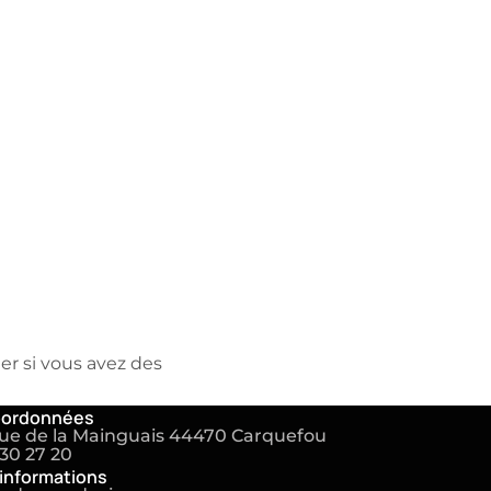
r si vous avez des
oordonnées
rue de la Mainguais 44470 Carquefou
30 27 20
'informations