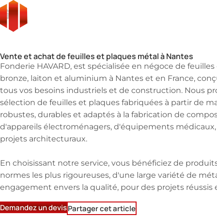
Fonderie
Grossiste plaque en bronze, laiton, cuivre, fonte et alumi
Distribution de métaux
Grossiste plaque en bronz
Vente et achat de feuilles et plaques métal à Nantes
Fonderie HAVARD, est spécialisée en négoce de feuilles
bronze, laiton et aluminium à Nantes et en France, con
tous vos besoins industriels et de construction. Nous 
sélection de feuilles et plaques fabriquées à partir de m
robustes, durables et adaptés à la fabrication de compo
d'appareils électroménagers, d'équipements médicaux, 
projets architecturaux.
En choisissant notre service, vous bénéficiez de produi
normes les plus rigoureuses, d'une large variété de mét
engagement envers la qualité, pour des projets réussis e
Demandez un devis
Partager cet article