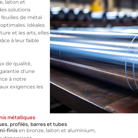
, laiton et
des solutions
 feuilles de métal
 optimales. Idéales
ture et les arts, elles
âce à leur faible
x de qualité,
 garantie d'une
nce à notre
aux exigences les
nis métalliques
ues, profilés, barres et tubes
i-finis
en bronze, laiton et aluminium,