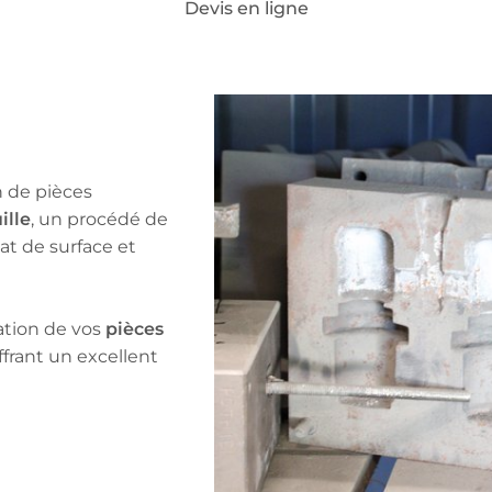
Devis en ligne
 HAVARD
Notre expertise
Secteurs d’activité
D
 de pièces
ille
, un procédé de
at de surface et
pièces
ation de vos
offrant un excellent