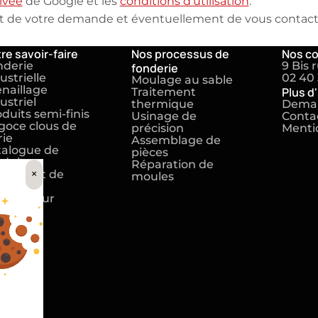
ivée
de Google et les
conditions d'utilisation
.
nt de votre demande et éventuellement de vous contacte
re savoir-faire
Nos processus de
Nos c
nderie
9 Bis 
fonderie
ustrielle
02 40 
Moulage au sable
naillage
Plus d
Traitement
ustriel
thermique
Deman
duits semi-finis
Usinage de
Conta
goce clous de
précision
Mentio
rie
Assemblage de
talogue de
pièces
oduits
Réparation de
×
aitement de
moules
rface
nderie sur
sure