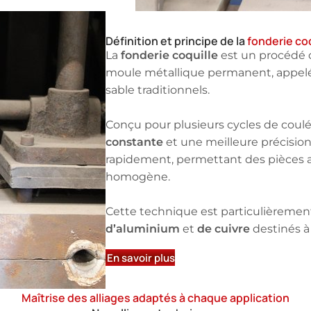
Définition et principe de la
fonderie coq
fonderie coquille
La
est un procédé d
moule métallique permanent, appelé 
sable traditionnels.
Conçu pour plusieurs cycles de coul
constante
et une meilleure précision.
rapidement, permettant des pièces au
homogène.
Cette technique est particulièrem
d’aluminium
de cuivre
et
destinés à
En savoir plus
Maîtrise des alliages adaptés à chaque application