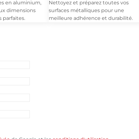
es en aluminium,
Nettoyez et préparez toutes vos
aux dimensions
surfaces métalliques pour une
s parfaites.
meilleure adhérence et durabilité.
Demandez un devis
pide pour une pièce en fonderie ? Remplissez ce formula