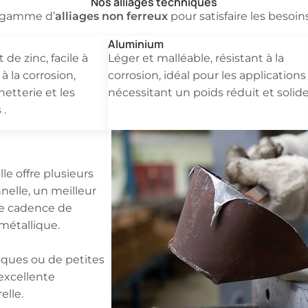
Nos alliages techniques
alliages non ferreux
e gamme d’
pour satisfaire les besoin
Aluminium
 de zinc, facile à
Léger et malléable, résistant à la
 à la corrosion,
corrosion, idéal pour les applications
inetterie et les
nécessitant un poids réduit et solide
 .
lle offre plusieurs
nelle, un meilleur
ne cadence de
 métallique.
niques ou de petites
 excellente
elle.