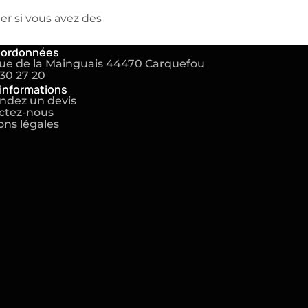
r si vous avez des
oordonnées
rue de la Mainguais 44470 Carquefou
30 27 20
'informations
dez un devis
ctez-nous
ns légales