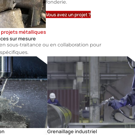
fonderie.
Vous avez un projet ?
 projets métalliques
èces sur mesure
n sous-traitance ou en collaboration pour
spécifiques.
on
Grenaillage industriel