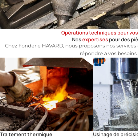
Opérations techniques pour vos
Nos
expertises
pour des pi
Chez Fonderie HAVARD, nous proposons nos services e
répondre à vos besoins 
Traitement thermique
Usinage de précisi