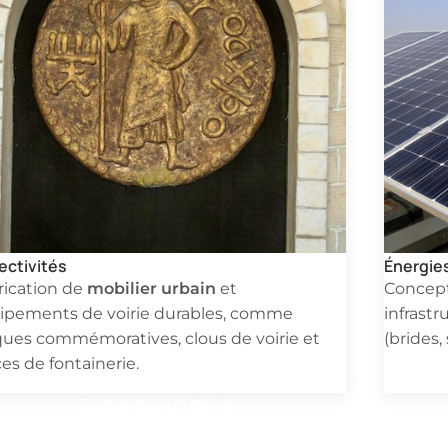
ectivités
Énergie
mobilier urbain
rication de
et
Concep
ipements de voirie durables, comme
infrast
ques commémoratives, clous de voirie et
(brides,
es de fontainerie.
Demandez un devis
pide pour une pièce en fonderie ? Remplissez ce formula