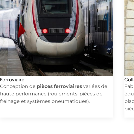
Ferroviaire
Coll
pièces ferroviaires
Conception de
variées de
Fab
haute performance (roulements, pièces de
équ
freinage et systèmes pneumatiques).
pla
pièc
Besoin d'un devis ra