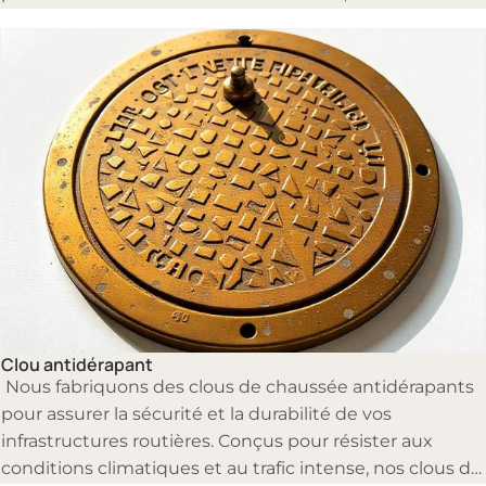
intempéries et à l'usure.
Clous de voirie
Clou antidérapant
Nous fabriquons des clous de chaussée antidérapants
pour assurer la sécurité et la durabilité de vos
infrastructures routières. Conçus pour résister aux
conditions climatiques et au trafic intense, nos clous de