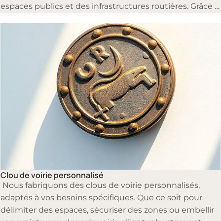
espaces publics et des infrastructures routières. Grâce à
leur conception unique, ils permettent de guider
efficacement les personnes malvoyantes et d’assurer
une meilleure détection des zones spécifiques, tout en
garantissant leur durabilité et leur résistance aux
conditions extérieures. Faites confiance à notre
expertise pour des solutions accessibles et de qualité.
Clous de voirie
Clou de voirie personnalisé
Nous fabriquons des clous de voirie personnalisés,
adaptés à vos besoins spécifiques. Que ce soit pour
délimiter des espaces, sécuriser des zones ou embellir