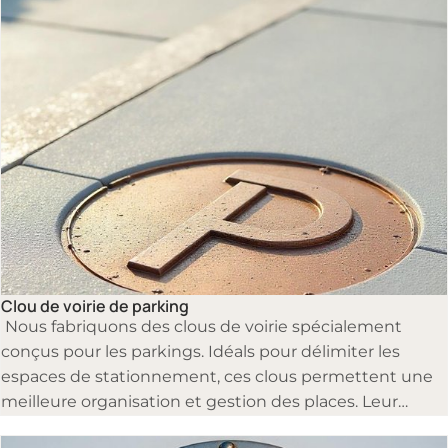
Clous de voirie
Clou de voirie de parking
Nous fabriquons des clous de voirie spécialement
conçus pour les parkings. Idéals pour délimiter les
espaces de stationnement, ces clous permettent une
meilleure organisation et gestion des places. Leur
design robuste et durable résiste aux conditions