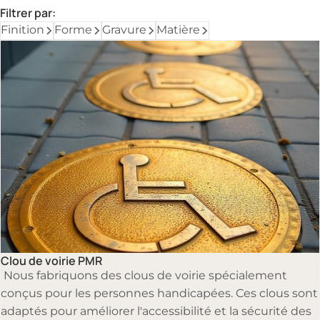
Filtrer par:
Finition
Forme
Gravure
Matière
Clous de voirie
Clou de voirie PMR
Nous fabriquons des clous de voirie spécialement
conçus pour les personnes handicapées. Ces clous sont
adaptés pour améliorer l'accessibilité et la sécurité des