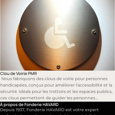
visibilité à long terme.
Clous de voirie
Clou de Voirie PMR
Nous fabriquons des clous de voirie pour personnes
handicapées, conçus pour améliorer l'accessibilité et la
sécurité. Idéals pour les trottoirs et les espaces publics,
ces clous permettent de guider les personnes
À propos de Fonderie HAVARD
malvoyantes et facilitent leurs déplacements.
Depuis 1937, Fonderie HAVARD est votre expert
Robustesse et visibilité garanties.