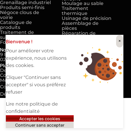
Grenaillage industriel
Moulage au sable
Produits semi-finis
Traitement
Négoce clous de
thermique
voirie
Usinage de précision
Catalogue de
Assemblage de
produits
pièces
Traitement de
Réparation de
surface
moules
×
Bienvenue !
Fonderie sur mesure
Nos coordonnées
Pour améliorer votre
9 Bis rue de la Mainguais 44470 Carquefou
expérience, nous utilisons
02 40 30 27 20
Plus d'informations
des cookies.
Demandez un devis
Contactez-nous
Cliquer "Continuer sans
Mentions légales
accepter" si vous préférez
Copyright 2025 ©
EVAPI Industrie
refuser
Défiler vers le haut
Lire notre politique de
confidentialité
Accepter les cookies
Continuer sans accepter