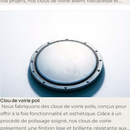
vos projets, nos clous de voirie allient robustesse et
esthétisme.
Clous de voirie
Clou de voirie poli
Nous fabriquons des clous de voirie polis, conçus pour
offrir à la fois fonctionnalité et esthétique. Grâce à un
procédé de polissage soigné, nos clous de voirie
présentent une finition lisse et brillante, résistante aux