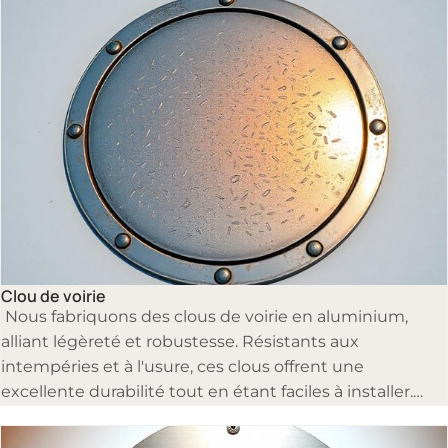
climatiques et au passage de véhicules, tout en
assurant une visibilité optimale pour une circulation
fluide et sécurisée.
Clous de voirie
Clou de voirie
Nous fabriquons des clous de voirie en aluminium,
alliant légèreté et robustesse. Résistants aux
intempéries et à l'usure, ces clous offrent une
excellente durabilité tout en étant faciles à installer.
Idéals pour la signalisation routière et les
aménagements urbains, ils assurent sécurité et