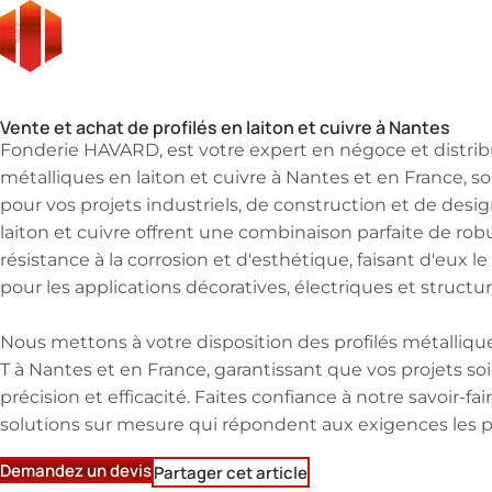
Fonderie
Grossiste de profilé métallique en cuivre, fonte et alumin
Distribution de métaux
Grossiste de profilé méta
Vente et achat de profilés en laiton et cuivre à Nantes
Fonderie HAVARD, est votre expert en négoce et distribu
métalliques en laiton et cuivre à Nantes et en France, s
pour vos projets industriels, de construction et de desig
laiton et cuivre offrent une combinaison parfaite de rob
résistance à la corrosion et d'esthétique, faisant d'eux le
pour les applications décoratives, électriques et structur
Nous mettons à votre disposition des profilés métallique
T à Nantes et en France, garantissant que vos projets soi
précision et efficacité. Faites confiance à notre savoir-fa
solutions sur mesure qui répondent aux exigences les p
Demandez un devis
Partager cet article