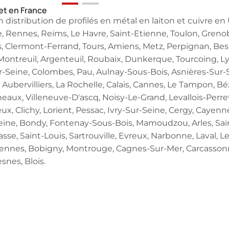
 et en France
istribution de profilés en métal en laiton et cuivre en U,
le, Rennes, Reims, Le Havre, Saint-Etienne, Toulon, Grenob
, Clermont-Ferrand, Tours, Amiens, Metz, Perpignan, Bes
ontreuil, Argenteuil, Roubaix, Dunkerque, Tourcoing, Lyo
-Sur-Seine, Colombes, Pau, Aulnay-Sous-Bois, Asnières-Sur-
bervilliers, La Rochelle, Calais, Cannes, Le Tampon, Béz
ineaux, Villeneuve-D'ascq, Noisy-Le-Grand, Levallois-Perr
eux, Clichy, Lorient, Pessac, Ivry-Sur-Seine, Cergy, Caye
-Seine, Bondy, Fontenay-Sous-Bois, Mamoudzou, Arles, Sai
asse, Saint-Louis, Sartrouville, Evreux, Narbonne, Laval, L
Vincennes, Bobigny, Montrouge, Cagnes-Sur-Mer, Carcasson
nes, Blois.
Demandez un devis
pide pour une pièce en fonderie ? Remplissez ce formula