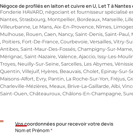
Négoce de profilés en laiton et cuivre en U, L et T à Nantes
Fonderie HAVARD, négociant et fournisseur spécialisé en d
Nantes, Strasbourg, Montpellier, Bordeaux, Marseille, Lil
Villeurbanne, Le Mans, Aix-En-Provence, Nîmes, Limoges
Mulhouse, Rouen, Caen, Nancy, Saint-Denis, Saint-Paul, M
, Poitiers, Fort-De-France, Courbevoie, Versailles, Vitry
Antibes, Saint-Maur-Des-Fossés, Champigny-Sur-Marne, Au
Mérignac, Saint-Nazaire, Valence, Ajaccio, Issy-Les-Moul
Troyes, Neuilly-Sur-Seine, Sarcelles, Les Abymes, Vénissi
Quentin, Villejuif, Hyères, Beauvais, Cholet, Epinay-Sur
Maisons-Alfort, Evry, Pantin, La Roche-Sur-Yon, Fréjus, Gr
Charleville-Mézières, Meaux, Brive-La-Gaillarde, Albi, 
Saint-Ouen, Châteauroux, Châlons-En-Champagne, Sures
Besoin d'un devis ra
Vos coordonnées pour recevoir votre devis
Nom et Prénom
*