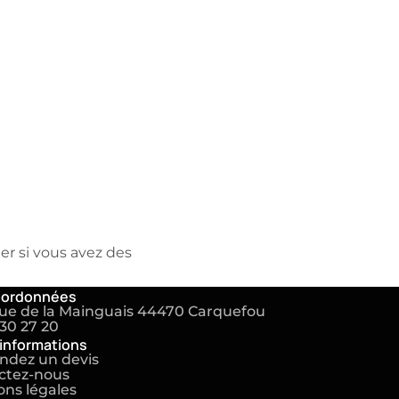
r si vous avez des
oordonnées
rue de la Mainguais 44470 Carquefou
30 27 20
'informations
dez un devis
ctez-nous
ns légales