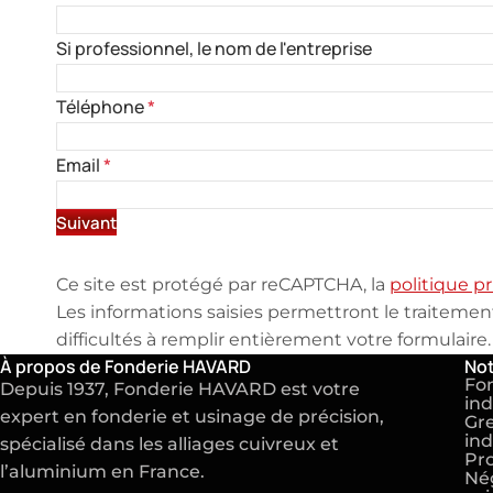
Si professionnel, le nom de l'entreprise
Téléphone
*
Email
*
Suivant
Ce site est protégé par reCAPTCHA, la
politique pr
Les informations saisies permettront le traiteme
difficultés à remplir entièrement votre formulaire.
À propos de Fonderie HAVARD
Not
Fo
Depuis 1937, Fonderie HAVARD est votre
ind
expert en
fonderie
et
usinage de précision
,
Gre
ind
spécialisé dans les alliages cuivreux et
Pro
l’aluminium en France.
Né