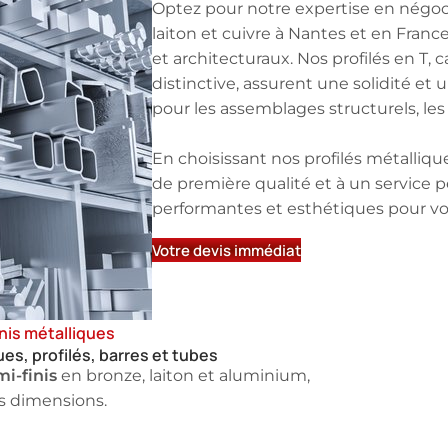
Optez pour notre expertise en négoce
laiton et cuivre à Nantes et en France
et architecturaux. Nos profilés en T, c
distinctive, assurent une solidité et
pour les assemblages structurels, le
En choisissant nos profilés métalliq
de première qualité et à un service p
performantes et esthétiques pour vos
Votre devis immédiat
nis métalliques
ues, profilés, barres et tubes
i-finis
en bronze, laiton et aluminium,
es dimensions.