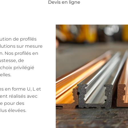
Devis en ligne
 HAVARD
Notre expertise
Secteurs d’activité
D
ium
llique en cuivre, fonte et aluminium
tion de profilés
olutions sur mesure
n. Nos profilés en
ustesse, de
 choix privilégié
elles.
s en forme U, L et
ent réalisés avec
ire pour des
lus élevées.