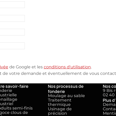
ivée
de Google et les
conditions d'utilisation
.
nt de votre demande et éventuellement de vous contacte
re savoir-faire
Nos processus de
Nos c
nderie
9 Bis 
fonderie
ustrielle
02 40 
Moulage au sable
naillage
Plus d
Traitement
ustriel
thermique
Deman
duits semi-finis
Usinage de
Conta
goce clous de
précision
Mentio