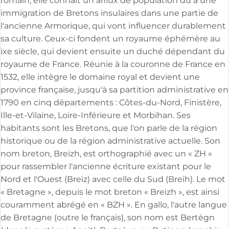
romain, elle connaît un afflux de population dû à une
immigration de Bretons insulaires dans une partie de
l'ancienne Armorique, qui vont influencer durablement
sa culture. Ceux-ci fondent un royaume éphémère au
ixe siècle, qui devient ensuite un duché dépendant du
royaume de France. Réunie à la couronne de France en
1532, elle intègre le domaine royal et devient une
province française, jusqu'à sa partition administrative en
1790 en cinq départements : Côtes-du-Nord, Finistère,
Ille-et-Vilaine, Loire-Inférieure et Morbihan. Ses
habitants sont les Bretons, que l'on parle de la région
historique ou de la région administrative actuelle. Son
nom breton, Breizh, est orthographié avec un « ZH »
pour rassembler l'ancienne écriture existant pour le
Nord et l'Ouest (Breiz) avec celle du Sud (Breih). Le mot
« Bretagne », depuis le mot breton « Breizh », est ainsi
couramment abrégé en « BZH ». En gallo, l'autre langue
de Bretagne (outre le français), son nom est Bertègn