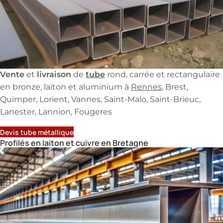
Vente
livraison
tube
et
de
rond, carrée et rectangulaire
en bronze, laiton et aluminium à
Rennes
, Brest,
Quimper, Lorient, Vannes, Saint-Malo, Saint-Brieuc,
Lanester, Lannion, Fougeres
Devis tube métallique
Profilés en laiton et cuivre en Bretagne