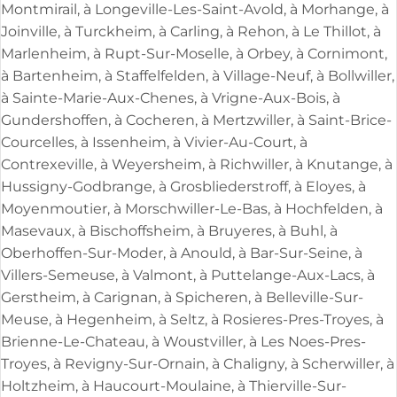
Montmirail, à Longeville-Les-Saint-Avold, à Morhange, à
Joinville, à Turckheim, à Carling, à Rehon, à Le Thillot, à
Marlenheim, à Rupt-Sur-Moselle, à Orbey, à Cornimont,
à Bartenheim, à Staffelfelden, à Village-Neuf, à Bollwiller,
à Sainte-Marie-Aux-Chenes, à Vrigne-Aux-Bois, à
Gundershoffen, à Cocheren, à Mertzwiller, à Saint-Brice-
Courcelles, à Issenheim, à Vivier-Au-Court, à
Contrexeville, à Weyersheim, à Richwiller, à Knutange, à
Hussigny-Godbrange, à Grosbliederstroff, à Eloyes, à
Moyenmoutier, à Morschwiller-Le-Bas, à Hochfelden, à
Masevaux, à Bischoffsheim, à Bruyeres, à Buhl, à
Oberhoffen-Sur-Moder, à Anould, à Bar-Sur-Seine, à
Villers-Semeuse, à Valmont, à Puttelange-Aux-Lacs, à
Gerstheim, à Carignan, à Spicheren, à Belleville-Sur-
Meuse, à Hegenheim, à Seltz, à Rosieres-Pres-Troyes, à
Brienne-Le-Chateau, à Woustviller, à Les Noes-Pres-
Troyes, à Revigny-Sur-Ornain, à Chaligny, à Scherwiller, à
Holtzheim, à Haucourt-Moulaine, à Thierville-Sur-