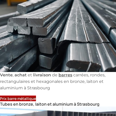
Vente
achat
livraison
barres
,
et
de
carrées, rondes,
rectangulaires et hexagonales en bronze, laiton et
aluminium à Strasbourg
Prix barre métallique
Tubes en bronze, laiton et aluminium à Strasbourg