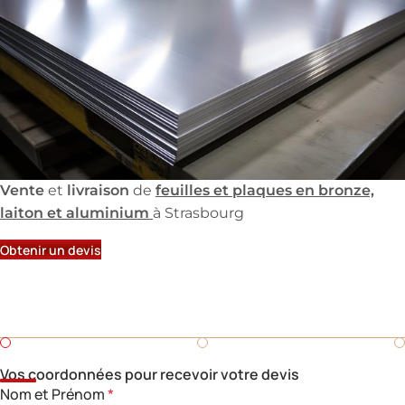
Vente
livraison
feuilles et plaques en bronze,
et
de
laiton et aluminium
à Strasbourg
Obtenir un devis
Demandez un devis
Besoin d'un devis rapide pour une pièce en fonderie ?
Remplissez ce formulaire.
Vos coordonnées pour recevoir votre devis
Nom et Prénom
*