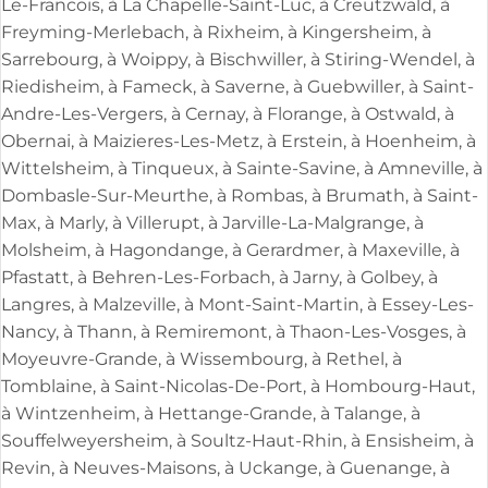
Le-Francois, à La Chapelle-Saint-Luc, à Creutzwald, à
Freyming-Merlebach, à Rixheim, à Kingersheim, à
Sarrebourg, à Woippy, à Bischwiller, à Stiring-Wendel, à
Riedisheim, à Fameck, à Saverne, à Guebwiller, à Saint-
Andre-Les-Vergers, à Cernay, à Florange, à Ostwald, à
Obernai, à Maizieres-Les-Metz, à Erstein, à Hoenheim, à
Wittelsheim, à Tinqueux, à Sainte-Savine, à Amneville, à
Dombasle-Sur-Meurthe, à Rombas, à Brumath, à Saint-
Max, à Marly, à Villerupt, à Jarville-La-Malgrange, à
Molsheim, à Hagondange, à Gerardmer, à Maxeville, à
Pfastatt, à Behren-Les-Forbach, à Jarny, à Golbey, à
Langres, à Malzeville, à Mont-Saint-Martin, à Essey-Les-
Nancy, à Thann, à Remiremont, à Thaon-Les-Vosges, à
Moyeuvre-Grande, à Wissembourg, à Rethel, à
Tomblaine, à Saint-Nicolas-De-Port, à Hombourg-Haut,
à Wintzenheim, à Hettange-Grande, à Talange, à
Souffelweyersheim, à Soultz-Haut-Rhin, à Ensisheim, à
Revin, à Neuves-Maisons, à Uckange, à Guenange, à