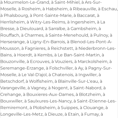
à Mourmelon-Le-Grand, à Saint-Mihiel, à Ars-Sur-
Moselle, à Rosheim, à Habsheim, à Ribeauville, à Eschau,
à Phalsbourg, à Pont-Sainte-Marie, à Baccarat, à
Herrlisheim, à Witry-Les-Reims, à Ingersheim, à La
Bresse, à Dieulouard, à Sarralbe, à Gambsheim, à
Rouffach, à Charmes, à Sainte-Menehould, à Pulnoy, à
Herserange, à Ligny-En-Barrois, à Blenod-Les-Pont-A-
Mousson, à Fagnieres, à Reichstett, à Niederbronn-Les-
Bains, à Hoerdt, à Kembs, à Le Ban-Saint-Martin, à
Bouzonville, à Ecrouves, à Vouziers, à Marckolsheim, à
Seremange-Erzange, à Folschviller, à Ay, à Pagny-Sur-
Moselle, à Le Val-D'ajol, à Chatenois, à Ingwiller, à
Betschdorf, à Wolfisheim, à Blainville-Sur-L'eau, à
Varangeville, à Vagney, à Nogent, à Saint-Nabord, à
Crehange, à Bouxieres-Aux-Dames, à Blotzheim, à
Bouxwiller, à Saulxures-Les-Nancy, à Saint-Etienne-Les-
Remiremont, à Plobsheim, à Suippes, à Clouange, à
Longeville-Les-Metz, à Dieuze, à Etain, à Fumay, à