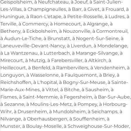
Geispolsheim, à Neufchateau, à Joeuf, à Saint-Julien-
Les-Villas, à Champigneulles, à Barr, à Givet, à Frouard, à
Huningue, à Raon-L'etape, à Petite-Rosselle, à Ludres, à
Terville, à Commercy, à Homecourt, à Algrange, à
Betheny, à Eckbolsheim, à Nouzonville, à Cormontreuil,
à Audun-Le-Tiche, à Brunstatt, à Nogent-Sur-Seine, à
Laneuveville-Devant-Nancy, à Liverdun, à Mondelange,
à La Wantzenau, à Lutterbach, à Marange-Silvange, à
Mirecourt, à Mutzig, à Farebersviller, à Altkirch, à
Heillecourt, à Benfeld, à Rambervillers, à Vendenheim, à
Longuyon, à Wasselonne, à Faulquemont, à Briey, à
Reichshoffen, à L'hopital, à Bogny-Sur-Meuse, à Sainte-
Marie-Aux-Mines, à Vittel, à Bitche, à Sausheim, à
Fismes, à Saint-Memmie, à Fegersheim, à Bar-Sur-Aube,
à Sezanne, à Moulins-Les-Metz, à Pompey, à Horbourg-
Wihr, à Drusenheim, à Mundolsheim, à Seichamps, à
Nilvange, à Oberhausbergen, à Soufflenheim, à
Munster, à Boulay-Moselle, à Schweighouse-Sur-Moder,