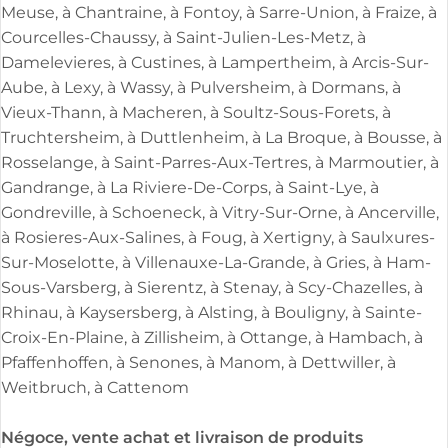
Meuse, à Chantraine, à Fontoy, à Sarre-Union, à Fraize, à
Courcelles-Chaussy, à Saint-Julien-Les-Metz, à
Damelevieres, à Custines, à Lampertheim, à Arcis-Sur-
Aube, à Lexy, à Wassy, à Pulversheim, à Dormans, à
Vieux-Thann, à Macheren, à Soultz-Sous-Forets, à
Truchtersheim, à Duttlenheim, à La Broque, à Bousse, à
Rosselange, à Saint-Parres-Aux-Tertres, à Marmoutier, à
Gandrange, à La Riviere-De-Corps, à Saint-Lye, à
Gondreville, à Schoeneck, à Vitry-Sur-Orne, à Ancerville,
à Rosieres-Aux-Salines, à Foug, à Xertigny, à Saulxures-
Sur-Moselotte, à Villenauxe-La-Grande, à Gries, à Ham-
Sous-Varsberg, à Sierentz, à Stenay, à Scy-Chazelles, à
Rhinau, à Kaysersberg, à Alsting, à Bouligny, à Sainte-
Croix-En-Plaine, à Zillisheim, à Ottange, à Hambach, à
Pfaffenhoffen, à Senones, à Manom, à Dettwiller, à
Weitbruch, à Cattenom
Négoce, vente achat et livraison de produits