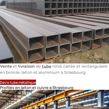
Vente
livraison
tube
et
de
rond, carrée et rectangulaire
en bronze, laiton et aluminium à Strasbourg
Devis tube métallique
Profilés en laiton et cuivre à Strasbourg