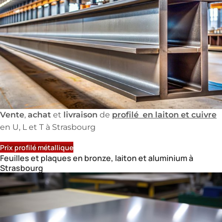
Vente
achat
livraison
profilé en laiton et cuivre
,
et
de
en U, L et T à Strasbourg
Prix profilé métallique
Feuilles et plaques en bronze, laiton et aluminium à
Strasbourg