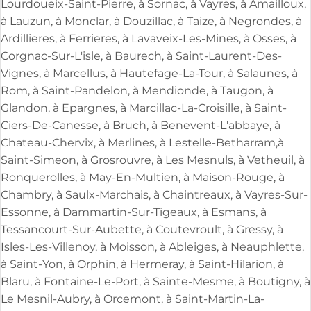
Lourdoueix-Saint-Pierre, à Sornac, à Vayres, à Amailloux,
à Lauzun, à Monclar, à Douzillac, à Taize, à Negrondes, à
Ardillieres, à Ferrieres, à Lavaveix-Les-Mines, à Osses, à
Corgnac-Sur-L'isle, à Baurech, à Saint-Laurent-Des-
Vignes, à Marcellus, à Hautefage-La-Tour, à Salaunes, à
Rom, à Saint-Pandelon, à Mendionde, à Taugon, à
Glandon, à Epargnes, à Marcillac-La-Croisille, à Saint-
Ciers-De-Canesse, à Bruch, à Benevent-L'abbaye, à
Chateau-Chervix, à Merlines, à Lestelle-Betharram,à
Saint-Simeon, à Grosrouvre, à Les Mesnuls, à Vetheuil, à
Ronquerolles, à May-En-Multien, à Maison-Rouge, à
Chambry, à Saulx-Marchais, à Chaintreaux, à Vayres-Sur-
Essonne, à Dammartin-Sur-Tigeaux, à Esmans, à
Tessancourt-Sur-Aubette, à Coutevroult, à Gressy, à
Isles-Les-Villenoy, à Moisson, à Ableiges, à Neauphlette,
à Saint-Yon, à Orphin, à Hermeray, à Saint-Hilarion, à
Blaru, à Fontaine-Le-Port, à Sainte-Mesme, à Boutigny, à
Le Mesnil-Aubry, à Orcemont, à Saint-Martin-La-