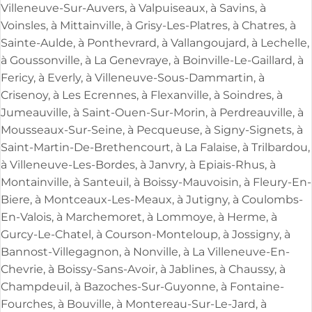
Villeneuve-Sur-Auvers, à Valpuiseaux, à Savins, à
Voinsles, à Mittainville, à Grisy-Les-Platres, à Chatres, à
Sainte-Aulde, à Ponthevrard, à Vallangoujard, à Lechelle,
à Goussonville, à La Genevraye, à Boinville-Le-Gaillard, à
Fericy, à Everly, à Villeneuve-Sous-Dammartin, à
Crisenoy, à Les Ecrennes, à Flexanville, à Soindres, à
Jumeauville, à Saint-Ouen-Sur-Morin, à Perdreauville, à
Mousseaux-Sur-Seine, à Pecqueuse, à Signy-Signets, à
Saint-Martin-De-Brethencourt, à La Falaise, à Trilbardou,
à Villeneuve-Les-Bordes, à Janvry, à Epiais-Rhus, à
Montainville, à Santeuil, à Boissy-Mauvoisin, à Fleury-En-
Biere, à Montceaux-Les-Meaux, à Jutigny, à Coulombs-
En-Valois, à Marchemoret, à Lommoye, à Herme, à
Gurcy-Le-Chatel, à Courson-Monteloup, à Jossigny, à
Bannost-Villegagnon, à Nonville, à La Villeneuve-En-
Chevrie, à Boissy-Sans-Avoir, à Jablines, à Chaussy, à
Champdeuil, à Bazoches-Sur-Guyonne, à Fontaine-
Fourches, à Bouville, à Montereau-Sur-Le-Jard, à