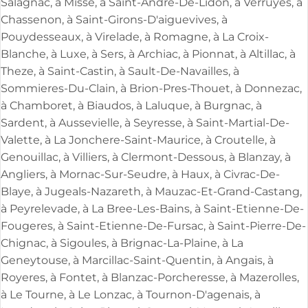
Salagnac, à Misse, à Saint-Andre-De-Lidon, à Verruyes, à
Chassenon, à Saint-Girons-D'aiguevives, à
Pouydesseaux, à Virelade, à Romagne, à La Croix-
Blanche, à Luxe, à Sers, à Archiac, à Pionnat, à Altillac, à
Theze, à Saint-Castin, à Sault-De-Navailles, à
Sommieres-Du-Clain, à Brion-Pres-Thouet, à Donnezac,
à Chamboret, à Biaudos, à Laluque, à Burgnac, à
Sardent, à Aussevielle, à Seyresse, à Saint-Martial-De-
Valette, à La Jonchere-Saint-Maurice, à Croutelle, à
Genouillac, à Villiers, à Clermont-Dessous, à Blanzay, à
Angliers, à Mornac-Sur-Seudre, à Haux, à Civrac-De-
Blaye, à Jugeals-Nazareth, à Mauzac-Et-Grand-Castang,
à Peyrelevade, à La Bree-Les-Bains, à Saint-Etienne-De-
Fougeres, à Saint-Etienne-De-Fursac, à Saint-Pierre-De-
Chignac, à Sigoules, à Brignac-La-Plaine, à La
Geneytouse, à Marcillac-Saint-Quentin, à Angais, à
Royeres, à Fontet, à Blanzac-Porcheresse, à Mazerolles,
à Le Tourne, à Le Lonzac, à Tournon-D'agenais, à