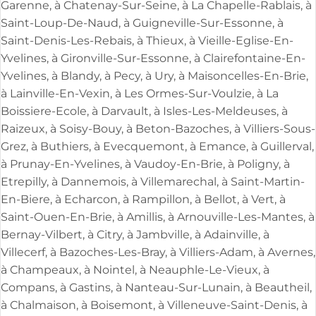
Garenne, à Chatenay-Sur-Seine, à La Chapelle-Rablais, à
Saint-Loup-De-Naud, à Guigneville-Sur-Essonne, à
Saint-Denis-Les-Rebais, à Thieux, à Vieille-Eglise-En-
Yvelines, à Gironville-Sur-Essonne, à Clairefontaine-En-
Yvelines, à Blandy, à Pecy, à Ury, à Maisoncelles-En-Brie,
à Lainville-En-Vexin, à Les Ormes-Sur-Voulzie, à La
Boissiere-Ecole, à Darvault, à Isles-Les-Meldeuses, à
Raizeux, à Soisy-Bouy, à Beton-Bazoches, à Villiers-Sous-
Grez, à Buthiers, à Evecquemont, à Emance, à Guillerval,
à Prunay-En-Yvelines, à Vaudoy-En-Brie, à Poligny, à
Etrepilly, à Dannemois, à Villemarechal, à Saint-Martin-
En-Biere, à Echarcon, à Rampillon, à Bellot, à Vert, à
Saint-Ouen-En-Brie, à Amillis, à Arnouville-Les-Mantes, à
Bernay-Vilbert, à Citry, à Jambville, à Adainville, à
Villecerf, à Bazoches-Les-Bray, à Villiers-Adam, à Avernes,
à Champeaux, à Nointel, à Neauphle-Le-Vieux, à
Compans, à Gastins, à Nanteau-Sur-Lunain, à Beautheil,
à Chalmaison, à Boisemont, à Villeneuve-Saint-Denis, à