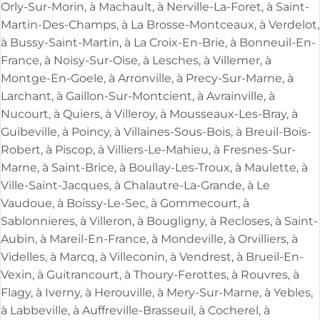
Orly-Sur-Morin, à Machault, à Nerville-La-Foret, à Saint-
Martin-Des-Champs, à La Brosse-Montceaux, à Verdelot,
à Bussy-Saint-Martin, à La Croix-En-Brie, à Bonneuil-En-
France, à Noisy-Sur-Oise, à Lesches, à Villemer, à
Montge-En-Goele, à Arronville, à Precy-Sur-Marne, à
Larchant, à Gaillon-Sur-Montcient, à Avrainville, à
Nucourt, à Quiers, à Villeroy, à Mousseaux-Les-Bray, à
Guibeville, à Poincy, à Villaines-Sous-Bois, à Breuil-Bois-
Robert, à Piscop, à Villiers-Le-Mahieu, à Fresnes-Sur-
Marne, à Saint-Brice, à Boullay-Les-Troux, à Maulette, à
Ville-Saint-Jacques, à Chalautre-La-Grande, à Le
Vaudoue, à Boissy-Le-Sec, à Gommecourt, à
Sablonnieres, à Villeron, à Bougligny, à Recloses, à Saint-
Aubin, à Mareil-En-France, à Mondeville, à Orvilliers, à
Videlles, à Marcq, à Villeconin, à Vendrest, à Brueil-En-
Vexin, à Guitrancourt, à Thoury-Ferottes, à Rouvres, à
Flagy, à Iverny, à Herouville, à Mery-Sur-Marne, à Yebles,
à Labbeville, à Auffreville-Brasseuil, à Cocherel, à