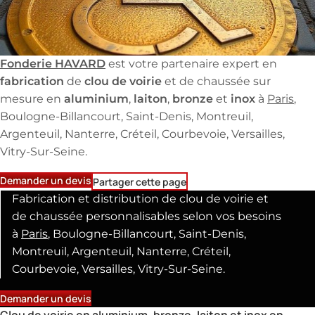
Fonderie HAVARD
est votre partenaire expert en
fabrication
clou de voirie
de
et de chaussée sur
aluminium
laiton
bronze
inox
mesure en
,
,
et
à
Paris
,
Boulogne-Billancourt, Saint-Denis, Montreuil,
Argenteuil, Nanterre, Créteil, Courbevoie, Versailles,
Vitry-Sur-Seine.
Demander un devis
Partager cette page
Fabrication et distribution de clou de voirie et
de chaussée personnalisables selon vos besoins
à
Paris
, Boulogne-Billancourt, Saint-Denis,
Montreuil, Argenteuil, Nanterre, Créteil,
Courbevoie, Versailles, Vitry-Sur-Seine.
Demander un devis
Clou de voirie en aluminium, bronze, laiton et inox en