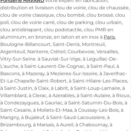
Fonderie HAVARD
votre expert en fabrication,
distribution et livraison clou de voirie, clou de chaussée,
clou de voirie classique, clou bombé, clou brossé, clou
poli, clou de voirie carré, clou de parking, clou urbain,
clou antidérapant, clou podotactile, clou PMR en
aluminium, en bronze, en laiton et en inox à
Paris
,
Boulogne-Billancourt, Saint-Denis, Montreuil,
Argenteuil, Nanterre, Créteil, Courbevoie, Versailles,
Vitry-Sur-Seine. à Sauviat-Sur-Vige, à Leguillac-De-
L'auche, à Saint-Laurent-De-Cognac, à Saint-Paul, à
Bascons, à Mazeray, à Mezieres-Sur-Issoire, à Javerlhac-
Et-La-Chapelle-Saint-Robert, à Saint-Hilaire-Les-Places,
à Saint-Justin, à Claix, à Labrit, à Saint-Loup-Lamaire, à
Villamblard, à Clerac, à Azerables, à Saint-Aulaire, à Rioux,
à Condezaygues, à Gauriac, à Saint-Saturnin-Du-Bois, à
Saint-Cesaire, à Moliets-Et-Maa, à Coussay-Les-Bois, à
Marigny, à Bujaleuf, à Saint-Saud-Lacoussiere, à
Brizambourg, à Marsais, à Aureil, à Chabournay, à