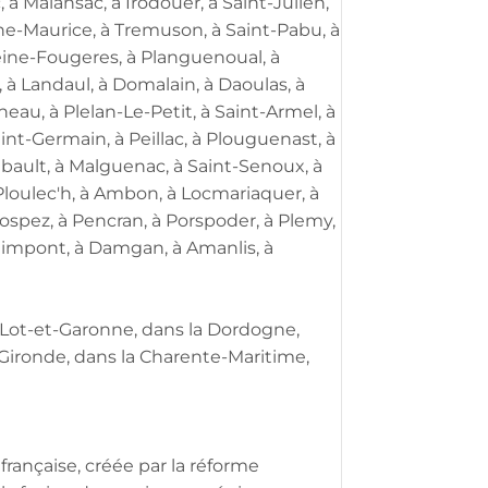
à Malansac, à Irodouer, à Saint-Julien,
he-Maurice, à Tremuson, à Saint-Pabu, à
leine-Fougeres, à Planguenoual, à
, à Landaul, à Domalain, à Daoulas, à
au, à Plelan-Le-Petit, à Saint-Armel, à
int-Germain, à Peillac, à Plouguenast, à
mbault, à Malguenac, à Saint-Senoux, à
Ploulec'h, à Ambon, à Locmariaquer, à
ospez, à Pencran, à Porspoder, à Plemy,
Paimpont, à Damgan, à Amanlis, à
 Lot-et-Garonne, dans la Dordogne,
 Gironde, dans la Charente-Maritime,
française, créée par la réforme