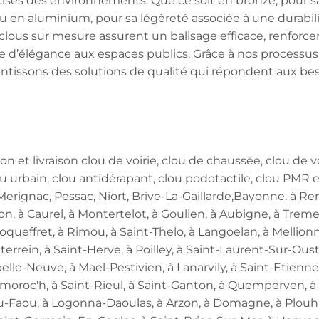
ises des environnements. Que ce soit en bronze, pour sa
u en aluminium, pour sa légèreté associée à une durabil
s clous sur mesure assurent un balisage efficace, renforc
che d’élégance aux espaces publics. Grâce à nos processus
rantissons des solutions de qualité qui répondent aux bes
ion et livraison clou de voirie, clou de chaussée, clou de 
clou urbain, clou antidérapant, clou podotactile, clou PMR
, Merignac, Pessac, Niort, Brive-La-Gaillarde,Bayonne. à 
n, à Caurel, à Montertelot, à Goulien, à Aubigne, à Tremev
Loqueffret, à Rimou, à Saint-Thelo, à Langoelan, à Mellion
rrein, à Saint-Herve, à Poilley, à Saint-Laurent-Sur-Oust
le-Neuve, à Mael-Pestivien, à Lanarvily, à Saint-Etienne
Kermoroc'h, à Saint-Rieul, à Saint-Ganton, à Quemperven, à
-Faou, à Logonna-Daoulas, à Arzon, à Domagne, à Plouhar