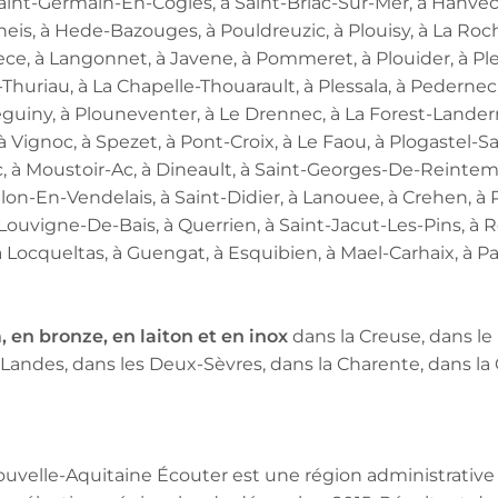
Saint-Germain-En-Cogles, à Saint-Briac-Sur-Mer, à Hanvec, 
is, à Hede-Bazouges, à Pouldreuzic, à Plouisy, à La Roc
rece, à Langonnet, à Javene, à Pommeret, à Plouider, à P
t-Thuriau, à La Chapelle-Thouarault, à Plessala, à Pedernec
uiny, à Plouneventer, à Le Drennec, à La Forest-Landerne
 Vignoc, à Spezet, à Pont-Croix, à Le Faou, à Plogastel-Sa
ac, à Moustoir-Ac, à Dineault, à Saint-Georges-De-Reinte
lon-En-Vendelais, à Saint-Didier, à Lanouee, à Crehen, à 
Louvigne-De-Bais, à Querrien, à Saint-Jacut-Les-Pins, à R
, à Locqueltas, à Guengat, à Esquibien, à Mael-Carhaix, à 
, en bronze, en laiton et en inox
dans la Creuse, dans le
 Landes, dans les Deux-Sèvres, dans la Charente, dans la
Nouvelle-Aquitaine Écouter est une région administrative 