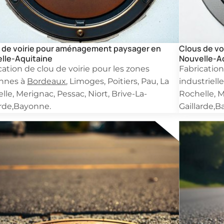
 de voirie pour aménagement paysager en
Clous de vo
lle-Aquitaine
Nouvelle-A
cation de clou de voirie pour les zones
Fabrication
onnes à
Bordeaux
, Limoges, Poitiers, Pau, La
industriell
lle, Merignac, Pessac, Niort, Brive-La-
Rochelle, M
arde,Bayonne.
Gaillarde,