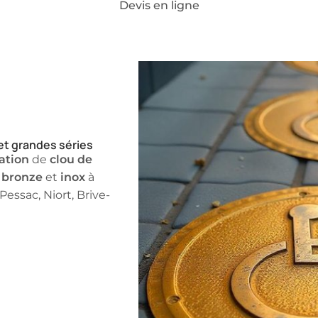
Devis en ligne
 HAVARD
Notre expertise
Secteurs d’activité
D
 Nouvelle-Aquitaine
 et grandes séries
ation
clou de
de
bronze
inox
,
et
à
Pessac, Niort, Brive-