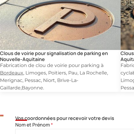
Clous de voirie pour signalisation de parking en
Clous
Nouvelle-Aquitaine
Aquit
Fabrication de clou de voirie pour parking à
Fabri
Bordeaux
, Limoges, Poitiers, Pau, La Rochelle,
cycla
Merignac, Pessac, Niort, Brive-La-
Limog
Gaillarde,Bayonne.
Pessa
Besoin d'un devis ra
Vos coordonnées pour recevoir votre devis
Nom et Prénom
*