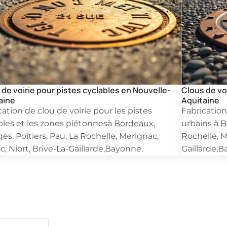
 de voirie pour pistes cyclables en Nouvelle-
Clous de vo
aine
Aquitaine
cation de clou de voirie pour les pistes
Fabrication
bles et les zones piétonnesà
Bordeaux
,
urbains à
B
es, Poitiers, Pau, La Rochelle, Merignac,
Rochelle, M
c, Niort, Brive-La-Gaillarde,Bayonne.
Gaillarde,
Demandez un devis
pide pour une pièce en fonderie ? Remplissez ce formula