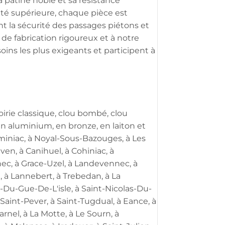
 patine noble et sa résistance
ité supérieure, chaque pièce est
ent la sécurité des passages piétons et
 de fabrication rigoureux et à notre
oins les plus exigeants et participent à
voirie classique, clou bombé, clou
 en aluminium, en bronze, en laiton et
Reminiac, à Noyal-Sous-Bazouges, à Les
en, à Canihuel, à Cohiniac, à
nec, à Grace-Uzel, à Landevennec, à
, à Lannebert, à Trebedan, à La
-Du-Gue-De-L'isle, à Saint-Nicolas-Du-
 Saint-Pever, à Saint-Tugdual, à Eance, à
nel, à La Motte, à Le Sourn, à