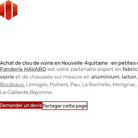
Fonderie
Distributeur et fabricant de clous de voirie sur mesure en
Clous de voirie
Nouvelle-Aquitaine
Achat de clou de voirie en Nouvelle-Aquitaine : en petites
Fonderie HAVARD
fabric
est votre partenaire expert en
voirie
aluminium
laiton
et de chaussée sur mesure en
,
Bordeaux
, Limoges, Poitiers, Pau, La Rochelle, Merignac, 
La-Gaillarde,Bayonne.
Demander un devis
Partager cette page