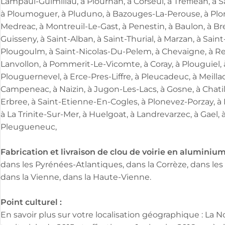
Lampaul-Guimiliau, à Plourhan, à Corseul, à Trefflean, à 
à Ploumoguer, à Pluduno, à Bazouges-La-Perouse, à Plone
Medreac, à Montreuil-Le-Gast, à Penestin, à Baulon, à B
Guisseny, à Saint-Alban, à Saint-Thurial, à Marzan, à Sain
Plougoulm, à Saint-Nicolas-Du-Pelem, à Chevaigne, à Reg
Lanvollon, à Pommerit-Le-Vicomte, à Coray, à Plouguiel, à
Plouguernevel, à Erce-Pres-Liffre, à Pleucadeuc, à Meill
Campeneac, à Naizin, à Jugon-Les-Lacs, à Gosne, à Chatil
Erbree, à Saint-Etienne-En-Cogles, à Plonevez-Porzay, à 
à La Trinite-Sur-Mer, à Huelgoat, à Landrevarzec, à Gael
Pleugueneuc,
Fabrication et livraison de clou de voirie en aluminium
dans les Pyrénées-Atlantiques, dans la Corrèze, dans les
dans la Vienne, dans la Haute-Vienne.
Point culturel :
En savoir plus sur votre localisation géographique : La 