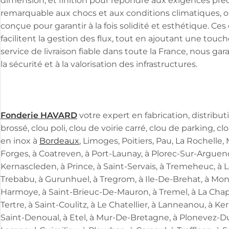
dimension, et finition pour répondre aux exigences préc
remarquable aux chocs et aux conditions climatiques, o
conçue pour garantir à la fois solidité et esthétique. Ce
facilitent la gestion des flux, tout en ajoutant une tou
service de livraison fiable dans toute la France, nous ga
la sécurité et à la valorisation des infrastructures.
Fonderie HAVARD
votre expert en fabrication, distribut
brossé, clou poli, clou de voirie carré, clou de parking, 
en inox à
Bordeaux
, Limoges, Poitiers, Pau, La Rochelle
Forges, à Coatreven, à Port-Launay, à Plorec-Sur-Argueno
Kernascleden, à Prince, à Saint-Servais, à Tremeheuc, à 
Trebabu, à Gurunhuel, à Tregrom, à Ile-De-Brehat, à Monte
Harmoye, à Saint-Brieuc-De-Mauron, à Tremel, à La Chapel
Tertre, à Saint-Coulitz, à Le Chatellier, à Lanneanou, à 
Saint-Denoual, à Etel, à Mur-De-Bretagne, à Plonevez-Du