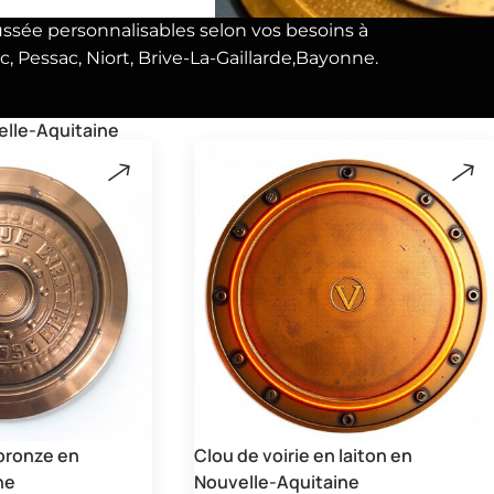
aussée personnalisables selon vos besoins à
c, Pessac, Niort, Brive-La-Gaillarde,Bayonne.
velle-Aquitaine
 bronze en
Clou de voirie en laiton en
ne
Nouvelle-Aquitaine