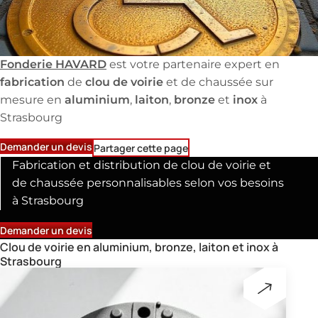
Fonderie HAVARD
est votre partenaire expert en
fabrication
clou de voirie
de
et de chaussée sur
aluminium
laiton
bronze
inox
mesure en
,
,
et
à
Strasbourg
Demander un devis
Partager cette page
Fabrication et distribution de clou de voirie et
de chaussée personnalisables selon vos besoins
à Strasbourg
Demander un devis
Clou de voirie en aluminium, bronze, laiton et inox à
Strasbourg