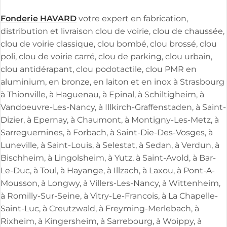
Fonderie HAVARD
votre expert en fabrication,
distribution et livraison clou de voirie, clou de chaussée,
clou de voirie classique, clou bombé, clou brossé, clou
poli, clou de voirie carré, clou de parking, clou urbain,
clou antidérapant, clou podotactile, clou PMR en
aluminium, en bronze, en laiton et en inox à Strasbourg
à Thionville, à Haguenau, à Epinal, à Schiltigheim, à
Vandoeuvre-Les-Nancy, à Illkirch-Graffenstaden, à Saint-
Dizier, à Epernay, à Chaumont, à Montigny-Les-Metz, à
Sarreguemines, à Forbach, à Saint-Die-Des-Vosges, à
Luneville, à Saint-Louis, à Selestat, à Sedan, à Verdun, à
Bischheim, à Lingolsheim, à Yutz, à Saint-Avold, à Bar-
Le-Duc, à Toul, à Hayange, à Illzach, à Laxou, à Pont-A-
Mousson, à Longwy, à Villers-Les-Nancy, à Wittenheim,
à Romilly-Sur-Seine, à Vitry-Le-Francois, à La Chapelle-
Saint-Luc, à Creutzwald, à Freyming-Merlebach, à
Rixheim, à Kingersheim, à Sarrebourg, à Woippy, à