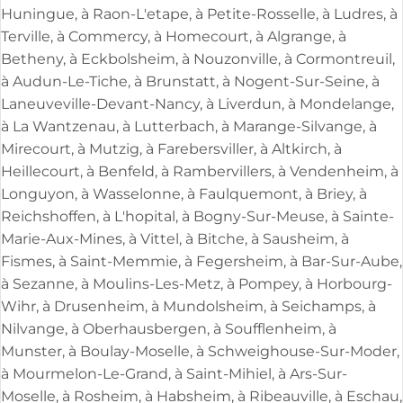
Huningue, à Raon-L'etape, à Petite-Rosselle, à Ludres, à
Terville, à Commercy, à Homecourt, à Algrange, à
Betheny, à Eckbolsheim, à Nouzonville, à Cormontreuil,
à Audun-Le-Tiche, à Brunstatt, à Nogent-Sur-Seine, à
Laneuveville-Devant-Nancy, à Liverdun, à Mondelange,
à La Wantzenau, à Lutterbach, à Marange-Silvange, à
Mirecourt, à Mutzig, à Farebersviller, à Altkirch, à
Heillecourt, à Benfeld, à Rambervillers, à Vendenheim, à
Longuyon, à Wasselonne, à Faulquemont, à Briey, à
Reichshoffen, à L'hopital, à Bogny-Sur-Meuse, à Sainte-
Marie-Aux-Mines, à Vittel, à Bitche, à Sausheim, à
Fismes, à Saint-Memmie, à Fegersheim, à Bar-Sur-Aube,
à Sezanne, à Moulins-Les-Metz, à Pompey, à Horbourg-
Wihr, à Drusenheim, à Mundolsheim, à Seichamps, à
Nilvange, à Oberhausbergen, à Soufflenheim, à
Munster, à Boulay-Moselle, à Schweighouse-Sur-Moder,
à Mourmelon-Le-Grand, à Saint-Mihiel, à Ars-Sur-
Moselle, à Rosheim, à Habsheim, à Ribeauville, à Eschau,