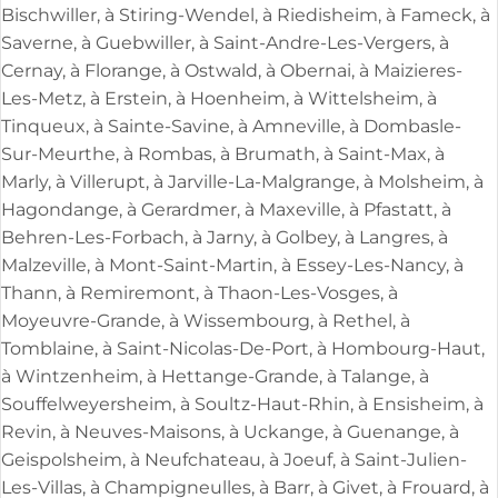
Bischwiller, à Stiring-Wendel, à Riedisheim, à Fameck, à
Saverne, à Guebwiller, à Saint-Andre-Les-Vergers, à
Cernay, à Florange, à Ostwald, à Obernai, à Maizieres-
Les-Metz, à Erstein, à Hoenheim, à Wittelsheim, à
Tinqueux, à Sainte-Savine, à Amneville, à Dombasle-
Sur-Meurthe, à Rombas, à Brumath, à Saint-Max, à
Marly, à Villerupt, à Jarville-La-Malgrange, à Molsheim, à
Hagondange, à Gerardmer, à Maxeville, à Pfastatt, à
Behren-Les-Forbach, à Jarny, à Golbey, à Langres, à
Malzeville, à Mont-Saint-Martin, à Essey-Les-Nancy, à
Thann, à Remiremont, à Thaon-Les-Vosges, à
Moyeuvre-Grande, à Wissembourg, à Rethel, à
Tomblaine, à Saint-Nicolas-De-Port, à Hombourg-Haut,
à Wintzenheim, à Hettange-Grande, à Talange, à
Souffelweyersheim, à Soultz-Haut-Rhin, à Ensisheim, à
Revin, à Neuves-Maisons, à Uckange, à Guenange, à
Geispolsheim, à Neufchateau, à Joeuf, à Saint-Julien-
Les-Villas, à Champigneulles, à Barr, à Givet, à Frouard, à