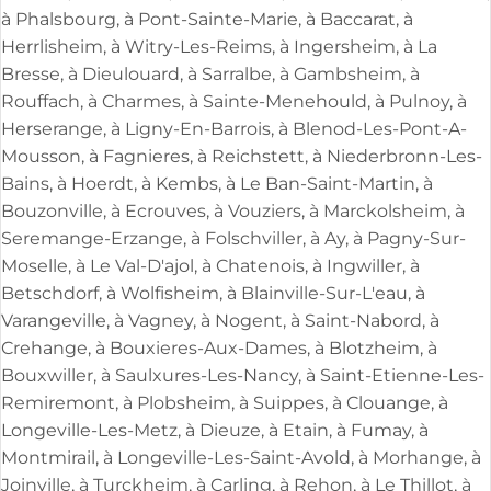
à Phalsbourg, à Pont-Sainte-Marie, à Baccarat, à
Herrlisheim, à Witry-Les-Reims, à Ingersheim, à La
Bresse, à Dieulouard, à Sarralbe, à Gambsheim, à
Rouffach, à Charmes, à Sainte-Menehould, à Pulnoy, à
Herserange, à Ligny-En-Barrois, à Blenod-Les-Pont-A-
Mousson, à Fagnieres, à Reichstett, à Niederbronn-Les-
Bains, à Hoerdt, à Kembs, à Le Ban-Saint-Martin, à
Bouzonville, à Ecrouves, à Vouziers, à Marckolsheim, à
Seremange-Erzange, à Folschviller, à Ay, à Pagny-Sur-
Moselle, à Le Val-D'ajol, à Chatenois, à Ingwiller, à
Betschdorf, à Wolfisheim, à Blainville-Sur-L'eau, à
Varangeville, à Vagney, à Nogent, à Saint-Nabord, à
Crehange, à Bouxieres-Aux-Dames, à Blotzheim, à
Bouxwiller, à Saulxures-Les-Nancy, à Saint-Etienne-Les-
Remiremont, à Plobsheim, à Suippes, à Clouange, à
Longeville-Les-Metz, à Dieuze, à Etain, à Fumay, à
Montmirail, à Longeville-Les-Saint-Avold, à Morhange, à
Joinville, à Turckheim, à Carling, à Rehon, à Le Thillot, à