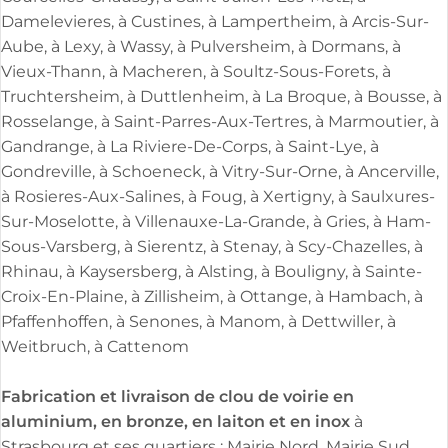
Damelevieres, à Custines, à Lampertheim, à Arcis-Sur-
Aube, à Lexy, à Wassy, à Pulversheim, à Dormans, à
Vieux-Thann, à Macheren, à Soultz-Sous-Forets, à
Truchtersheim, à Duttlenheim, à La Broque, à Bousse, à
Rosselange, à Saint-Parres-Aux-Tertres, à Marmoutier, à
Gandrange, à La Riviere-De-Corps, à Saint-Lye, à
Gondreville, à Schoeneck, à Vitry-Sur-Orne, à Ancerville,
à Rosieres-Aux-Salines, à Foug, à Xertigny, à Saulxures-
Sur-Moselotte, à Villenauxe-La-Grande, à Gries, à Ham-
Sous-Varsberg, à Sierentz, à Stenay, à Scy-Chazelles, à
Rhinau, à Kaysersberg, à Alsting, à Bouligny, à Sainte-
Croix-En-Plaine, à Zillisheim, à Ottange, à Hambach, à
Pfaffenhoffen, à Senones, à Manom, à Dettwiller, à
Weitbruch, à Cattenom
Fabrication et livraison de clou de voirie en
aluminium, en bronze, en laiton et en inox
à
Strasbourg et ses quartiers : Mairie Nord, Mairie Sud,