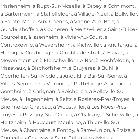
Marlenheim, à Rupt-Sur-Moselle, à Orbey, à Cornimont,
à Bartenheim, à Staffelfelden, à Village-Neuf, à Bollwiller,
à Sainte-Marie-Aux-Chenes, à Vrigne-Aux-Bois, à
Gundershoffen, à Cocheren, à Mertzwiller, à Saint-Brice-
Courcelles, à Issenheim, à Vivier-Au-Court, à
Contrexeville, à Weyersheim, à Richwiller, à Knutange, à
Hussigny-Godbrange, à Grosbliederstroff, à Eloyes, à
Moyenmoutier, à Morschwiller-Le-Bas, à Hochfelden, à
Masevaux, à Bischoffsheim, à Bruyeres, à Buhl, à
Oberhoffen-Sur-Moder, à Anould, à Bar-Sur-Seine, à
Villers-Semeuse, à Valmont, à Puttelange-Aux-Lacs, à
Gerstheim, à Carignan, à Spicheren, à Belleville-Sur-
Meuse, à Hegenheim, à Seltz, à Rosieres-Pres-Troyes, à
Brienne-Le-Chateau, à Woustviller, à Les Noes-Pres-
Troyes, à Revigny-Sur-Ornain, à Chaligny, à Scherwiller, à
Holtzheim, à Haucourt-Moulaine, à Thierville-Sur-
Meuse, à Chantraine, à Fontoy, à Sarre-Union, à Fraize, à
Courcelles-Chaussy, à Saint-Julien-Les-Metz, à