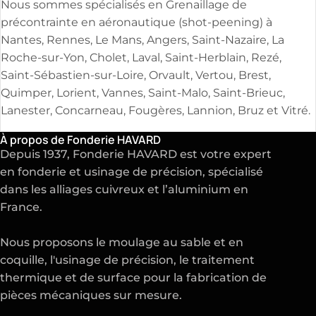
Nous sommes spécialisés en Grenaillage de
précontrainte en aéronautique (shot-peening) à
Nantes, Rennes, Le Mans, Angers, Saint-Nazaire, La
Roche-sur-Yon, Cholet, Laval, Saint-Herblain, Rezé,
Saint-Sébastien-sur-Loire, Orvault, Vertou, Brest,
Quimper, Lorient, Vannes, Saint-Malo, Saint-Brieuc,
Lanester, Concarneau, Fougères, Lannion, Bruz et Vitré.
À propos de Fonderie HAVARD
Depuis 1937, Fonderie HAVARD est votre expert
en
fonderie
et
usinage de précision
, spécialisé
dans les alliages cuivreux et l’aluminium en
France.
Nous proposons le moulage au sable et en
coquille, l'usinage de précision, le traitement
thermique et de surface pour la fabrication de
pièces mécaniques sur mesure.