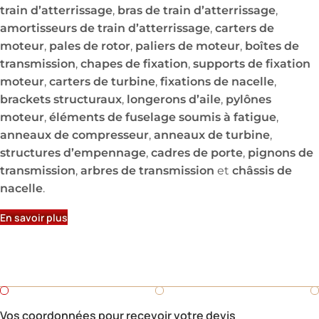
train d’atterrissage
bras de train d’atterrissage
,
,
amortisseurs de train d’atterrissage
carters de
,
moteur
pales de rotor
paliers de moteur
boîtes de
,
,
,
transmission
chapes de fixation
supports de fixation
,
,
moteur
carters de turbine
fixations de nacelle
,
,
,
brackets structuraux
longerons d’aile
pylônes
,
,
moteur
éléments de fuselage soumis à fatigue
,
,
anneaux de compresseur
anneaux de turbine
,
,
structures d’empennage
cadres de porte
pignons de
,
,
transmission
arbres de transmission
châssis de
,
et
nacelle
.
En savoir plus
Demandez un devis
Besoin d'un devis rapide pour une pièce en fonderie ?
Remplissez ce formulaire.
Vos coordonnées pour recevoir votre devis