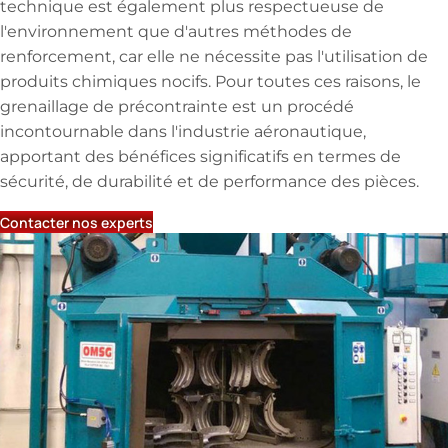
technique est également plus respectueuse de
l'environnement que d'autres méthodes de
renforcement, car elle ne nécessite pas l'utilisation de
produits chimiques nocifs. Pour toutes ces raisons, le
grenaillage de précontrainte est un procédé
incontournable dans l'industrie aéronautique,
apportant des bénéfices significatifs en termes de
Caractéristiques principales:
sécurité, de durabilité et de performance des pièces.
Table tournante Ø 1500 mm
Hauteur maximale : 600 mm
Contacter nos experts
Poids maximum : 500 kg
Notre grenailleuse industrielle
Technologie avancée:
Grenaille inox
Variateur de fréquence
Dépoussiéreur ATEX
Avantages:
Réactivité et rapidité d’exécution
Traitement de surface uniforme et précis
Adapté aux secteurs exigeants : Aéronautique,