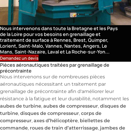
Automobile, Métallurgie, Industrie mécanique
Nous intervenons dans toute la Bretagne et les Pays
de la Loire pour vos besoins en grenaillage et
traitement de surface à Rennes, Brest, Quimper,
Lorient, Saint-Malo, Vannes, Nantes, Angers, Le
Mans, Saint-Nazaire, Laval et La Roche-sur-Yon...
Demandez un devis
Pièces aéronautiques traitées par grenaillage de
précontrainte
Nous intervenons sur de nombreuses pièces
aéronautiques nécessitant un traitement par
grenaillage de précontrainte afin d'améliorer leur
résistance à la fatigue et leur durabilité, notamment les
aubes de turbine
aubes de compresseur
disques de
,
,
turbine
disques de compresseur
corps de
,
,
compresseur
axes d’hélicoptère
biellettes de
,
,
commande
roues de train d’atterrissage
jambes de
,
,